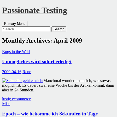
Passionate Testing
Search
Skip
Primary Menu
to
Search
content
for:
Monthly Archives: April 2009
Bugs in the Wild
Unmögliches wird sofort erledigt
2009-04-16
Rene
Manchmal wundert man sich, wie sowas
möglich ist. Es dauert zwar eine Woche bis der Artikel kommt, dann
aber in 24 Stunden.
lustig ecommerce
Misc
Epoch – wie bekomme ich Sekunden in Tage