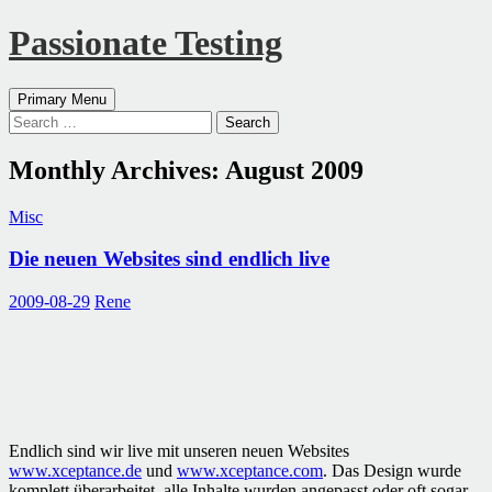
Passionate Testing
Search
Skip
Primary Menu
to
Search
content
for:
Monthly Archives: August 2009
Misc
Die neuen Websites sind endlich live
2009-08-29
Rene
Endlich sind wir live mit unseren neuen Websites
www.xceptance.de
und
www.xceptance.com
. Das Design wurde
komplett überarbeitet, alle Inhalte wurden angepasst oder oft sogar