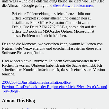
unterwegs – und die Fehlermeldung bleibt, sie klebt wie Teer. Also
die Allmacht Google gefragt und
diese Antwort bekommen
:
Bei einer Fehlermeldung – <siehe oben> – hilft nur
Office komplett zu deinstallieren und danach neu zu
installieren. Eine Office-Reparatur führt nicht zum
Erfolg. Die Datei ZF612707.CAB gibt es nicht auf der
Office-CD noch im MSOcache-Ordner. Microsoft hat
dieses Problem noch nicht behoben.
Das sind die Momente, wo verstehen kann, warum Millionen von
Nutzern tiefe Verzweifelung und epischen Hass gegen diese eine
Software-Firma empfinden.
Und wieder sinnvoll nutzbare Zeit dem Softwaremonster in den
Rachen geworfen. Übrigens habe ich mir die Sache geknickt. Ich
schreibe dem Kunden einfach zurück, dass ich eine lesbare Version
brauche.
2003
2007
CD
installation
neuinstallation
office
Post
Previous Post
Docbook – der Beginn einer Liebe?
Next Post
QA- und
Test-Blogs?
navigation
About This Blog