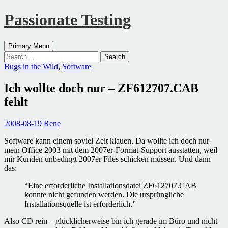
Passionate Testing
Search
Skip
Primary Menu
to
Search
content
for:
Bugs in the Wild
,
Software
Ich wollte doch nur – ZF612707.CAB
fehlt
2008-08-19
Rene
Software kann einem soviel Zeit klauen. Da wollte ich doch nur
mein Office 2003 mit dem 2007er-Format-Support ausstatten, weil
mir Kunden unbedingt 2007er Files schicken müssen. Und dann
das:
“Eine erforderliche Installationsdatei ZF612707.CAB
konnte nicht gefunden werden. Die ursprüngliche
Installationsquelle ist erforderlich.”
Also CD rein – glücklicherweise bin ich gerade im Büro und nicht