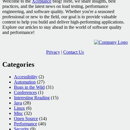
Welcome to the
Xceptance
blog! Here, we share insights, best
practices, and the latest news on load testing, performance
engineering, and software quality. Whether you're a seasoned
professional or new to the field, our goal is to provide valuable
content to help you build and deliver high-performing applications.
Explore our articles to stay ahead in the world of software quality
and performance!
Privacy
|
Contact Us
Categories
Accessibility
(2)
Automation
(27)
Bugs in the Wild
(31)
Conferences
(1)
Interesting Reading
(15)
Java
(28)
Linux
(6)
Misc
(32)
Open Source
(14)
Performance
(40)
Security
(9)