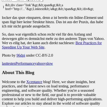
&
lt
;
div
class
=
"link"
&
gt
;
&
lt
;
span
&
gt
;
&
lt
;
a
1
href
=
"http://..."
&
gt
;
Linktext
&
lt
;
/
a
&
gt
;
&
lt
;
/
span
&
gt
;
&
lt
;
/
div
&
gt
;
locker das
span
einsparen, denn
a
ist bereits ein Inline-Element und
span fügt hier keine Struktur hinzu. Das ist aus der Praxis, das habe
ich mir nicht gerade ausgedacht.
So, dass war eigentlich schon recht viel für den Anfang und
deswegen gibt es demnächst mehr zu den anderen Tipps von Yahoo.
Wer es eilig hat, der kann auch direkt nachlesen:
Best Practices for
Speeding Up Your Web Site
.
Photo by
96dpi
under CC-BY-2.0
lasttesten
Performance
yahoo
yslow
About This Blog
Welcome to the
Xceptance
blog! Here, we share insights, best
practices, and the latest news on load testing, performance
engineering, and software quality. Whether you're a seasoned
professional or new to the field, our goal is to provide valuable
content to help you build and deliver high-performing applications.
Explore our articles to stay ahead in the world of software quality