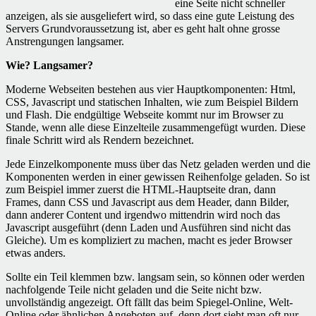
eine Seite nicht schneller
anzeigen, als sie ausgeliefert wird, so dass eine gute Leistung des
Servers Grundvoraussetzung ist, aber es geht halt ohne grosse
Anstrengungen langsamer.
Wie? Langsamer?
Moderne Webseiten bestehen aus vier Hauptkomponenten: Html,
CSS, Javascript und statischen Inhalten, wie zum Beispiel Bildern
und Flash. Die endgültige Webseite kommt nur im Browser zu
Stande, wenn alle diese Einzelteile zusammengefügt wurden. Diese
finale Schritt wird als Rendern bezeichnet.
Jede Einzelkomponente muss über das Netz geladen werden und die
Komponenten werden in einer gewissen Reihenfolge geladen. So ist
zum Beispiel immer zuerst die HTML-Hauptseite dran, dann
Frames, dann CSS und Javascript aus dem Header, dann Bilder,
dann anderer Content und irgendwo mittendrin wird noch das
Javascript ausgeführt (denn Laden und Ausführen sind nicht das
Gleiche). Um es kompliziert zu machen, macht es jeder Browser
etwas anders.
Sollte ein Teil klemmen bzw. langsam sein, so können oder werden
nachfolgende Teile nicht geladen und die Seite nicht bzw.
unvollständig angezeigt. Oft fällt das beim Spiegel-Online, Welt-
Online oder ähnlichen Angeboten auf, denn dort sieht man oft nur