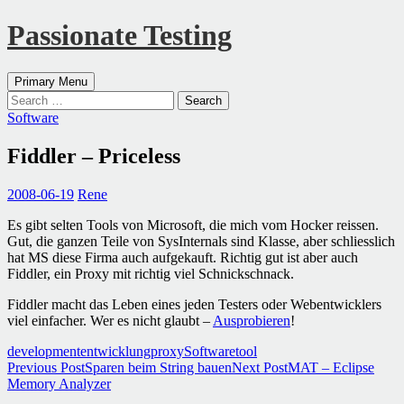
Passionate Testing
Search
Skip
Primary Menu
to
Search
content
for:
Software
Fiddler – Priceless
2008-06-19
Rene
Es gibt selten Tools von Microsoft, die mich vom Hocker reissen.
Gut, die ganzen Teile von SysInternals sind Klasse, aber schliesslich
hat MS diese Firma auch aufgekauft. Richtig gut ist aber auch
Fiddler, ein Proxy mit richtig viel Schnickschnack.
Fiddler macht das Leben eines jeden Testers oder Webentwicklers
viel einfacher. Wer es nicht glaubt –
Ausprobieren
!
development
entwicklung
proxy
Software
tool
Post
Previous Post
Sparen beim String bauen
Next Post
MAT – Eclipse
Memory Analyzer
navigation