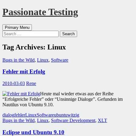
Passionate Testing
Search
Skip
Primary Menu
to
Search
content
for:
Tag Archives: Linux
Bugs in the Wild
,
Linux
,
Software
Fehler mit Erfolg
2010-03-03
Rene
Heute mal wieder etwas aus der Reihe
“Erfolgreiche Fehler” oder “Unsinnige Dialoge”. Gefunden im
Nautilus von Ubuntu 9.10.
dialog
fehler
Linux
Software
ubuntu
witzig
Bugs in the Wild
,
Linux
,
Software Development
,
XLT
Eclipse und Ubuntu 9.10