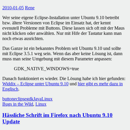
2010-01-05
Rene
Wer seine eigene Eclipse-Installation unter Ubuntu 9.10 betreibt
bzw. ältere Versionen von Eclipse im Einsatz hat, der kennt
evenutell Probleme mit Buttons. Diese lassen sich oft mit der Maus
nicht klicken oder anwählen. Nur mit Hife der Tastatur kann man
noch etwas ausrichten.
Das Ganze ist ein bekanntes Problem seit Ubuntu 9.10 und sollte
mit Eclipse 3.5.1 weg sein. Wenn das aber keine Lösung ist, dann
muss man seine Umgebung mit diesem Parameter anpassen:
GDK_NATIVE_WINDOWS=true
Danach funktioniert es wieder. Die Lösung habe ich hier gefunden:
Widdix – Eclipse unter Ubuntu 9.10
und
hier gibt es mehr dazu in
Englisch
.
button
eclipse
gdk
Java
Linux
Bugs in the Wild
,
Linux
Hässliche Schrift im Firefox nach Ubuntu 9.10
Update